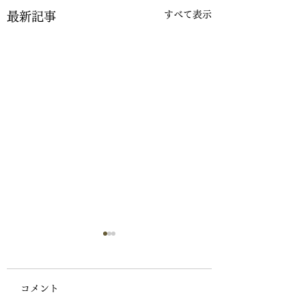
すべて表示
最新記事
ご報告
お久しぶりのホームページ
コメント
更新です 「出張につい