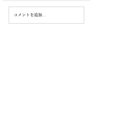
て」 顧客様に限り 必要
うさぎのアンのこ
な出張には行かせていただ
コメントを追加…
きます サロンでのご予約
優先でやらせてください
遠方からのお客様もいらっ
しゃるので そのときはは
変更お願いすることもあり
ます ご了承ください 初め
ましての方の出張依頼は断
りさせていただきます 出
張ヘアーメイクはしばらく
遠方は要相談 承れないこ
ともあるのでご了承くださ
い 美容師である私 髪を施
術すること以外