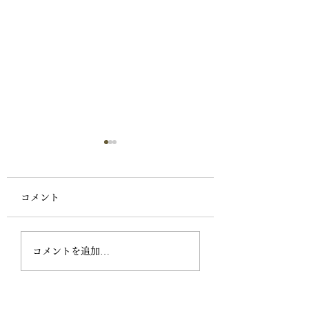
ご報告
お久しぶりのホームページ
コメント
更新です 「出張につい
て」 顧客様に限り 必要
うさぎのアンのこ
な出張には行かせていただ
コメントを追加…
きます サロンでのご予約
優先でやらせてください
遠方からのお客様もいらっ
しゃるので そのときはは