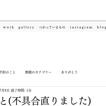
w o r k
g a l l e r y
つかっているもの
i n s t a g r a m
b l o 
予約のこと
無題のカテゴリー
ありがとう
年7月9日
読了時間: 1分
と(不具合直りました)