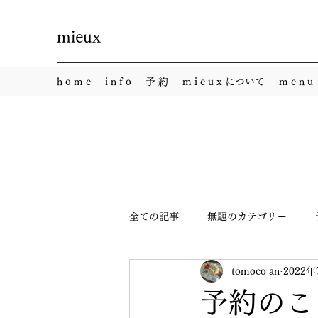
mieux
h o m e
i n f o
予 約
m i e u x について
m e n u
全ての記事
無題のカテゴリー
tomoco an
2022
予約のこ