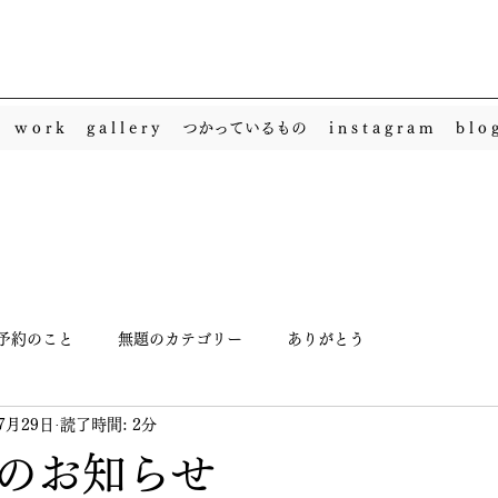
w o r k
g a l l e r y
つかっているもの
i n s t a g r a m
b l o 
予約のこと
無題のカテゴリー
ありがとう
7月29日
読了時間: 2分
のお知らせ