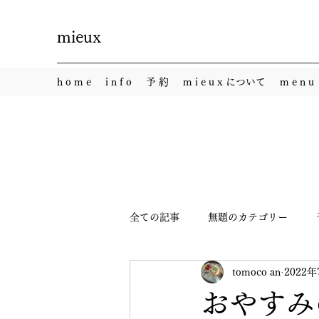
mieux
h o m e
i n f o
予 約
m i e u x について
m e n u
全ての記事
無題のカテゴリー
tomoco an
2022年
おやすみ